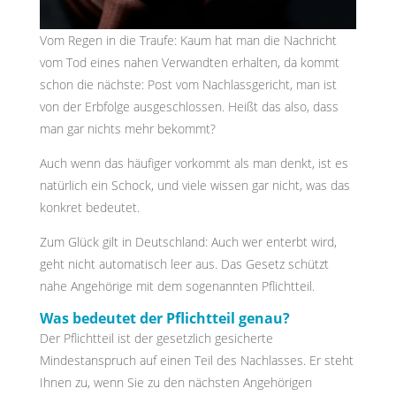
Vom Regen in die Traufe: Kaum hat man die Nachricht
vom Tod eines nahen Verwandten erhalten, da kommt
schon die nächste: Post vom Nachlassgericht, man ist
von der Erbfolge ausgeschlossen. Heißt das also, dass
man gar nichts mehr bekommt?
Auch wenn das häufiger vorkommt als man denkt, ist es
natürlich ein Schock, und viele wissen gar nicht, was das
konkret bedeutet.
Zum Glück gilt in Deutschland: Auch wer enterbt wird,
geht nicht automatisch leer aus. Das Gesetz schützt
nahe Angehörige mit dem sogenannten Pflichtteil.
Was bedeutet der Pflichtteil genau?
Der Pflichtteil ist der gesetzlich gesicherte
Mindestanspruch auf einen Teil des Nachlasses. Er steht
Ihnen zu, wenn Sie zu den nächsten Angehörigen