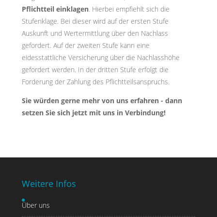
Pflichtteil einklagen
. Hierbei empfiehlt sich die
Stufenklage. Bei dieser wird auf der ersten Stufe
Auskunft und Wertermittlung über den Nachlass
gefordert. Auf der zweiten Stufe kann eine
eidesstattliche Versicherung über die Nachlasshöhe
gefordert werden. In der dritten Stufe erfolgt die
Forderung der Zahlung des Pflichtteilsanspruchs.
Sie würden gerne mehr von uns erfahren - dann
setzen Sie sich jetzt mit uns in Verbindung!
Weitere Infos
Über uns